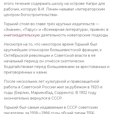
этого течения содержать школу на острове Капри для
рабочих, которую В.И. Ленин называл «литераторским
центром богостроительства».
Горький стоял во главе трёх крупных издательств —
«Знание», «Парус» и «Всемирная литература», привнёс в
книгоиздательскую
деятельность новаторские подходы.
Несмотря на то, что некоторое время Горький был
крупнейшим спонсором большевистской фракции, к
Октябрьской революции и Советской власти в её
начальный период он отнёсся скептически.
Ходатайствовал перед большевиками за арестованных и
приговорённых к казни.
После нескольких лет культурной и правозащитной
работы в Советской России жил за рубежом в 1920-е
годы (Берлин, Мариенбад, Сорренто). В 1932 году
окончательно вернулся в СССР.
Горький был самым издаваемым в СССР советским
писателем: за 1918—1986 годы общий тираж 3556