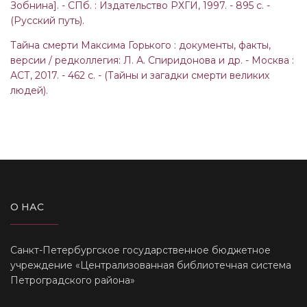
Зобнина]. - СПб. : Издательство РХГИ, 1997. - 895 с. -
(Русский путь).
Тайна смерти Максима Горького : документы, факты,
версии / редколлегия: Л. А. Спиридонова и др. - Москва :
АСТ, 2017. - 462 с. - (Тайны и загадки смерти великих
людей).
О НАС
Санкт-Петербургское государственное бюджетное
учреждение «Централизованная библиотечная система
Петроградского района»