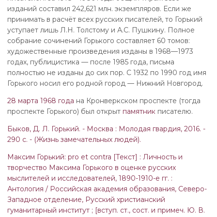
изданий составил 242,621 млн. экземпляров. Если же
принимать в расчёт всех русских писателей, то Горький
уступает лишь Л.Н. Толстому и А.С. Пушкину. Полное
собрание сочинений Горького составляет 60 томов:
художественные произведения изданы в 1968—1973
годах, публицистика — после 1985 года, письма
полностью не изданы до сих пор. С 1932 по 1990 год имя
Горького носил его родной город — Нижний Новгород.
28 марта 1968 года
на Кронверкском проспекте (тогда
проспекте Горького) был открыт
памятник
писателю.
Быков, Д. Л. Горький. - Москва : Молодая гвардия, 2016. -
290 с. - (Жизнь замечательных людей).
Максим Горький: pro et contra [Текст] : Личность и
творчество Максима Горького в оценке русских
мыслителей и исследователей, 1890-1910-е гг. :
Антология / Российская академия образования, Северо-
Западное отделение, Русский христианский
гуманитарный институт ; [вступ. ст., сост. и примеч. Ю. В.