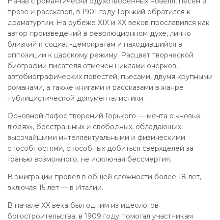
Начав с романтически одухотворённых новелл, песен в
прозе и рассказов, в 1901 году Горький обратился к
драматургии. На рубеже XIX и XX веков прославился как
автор произведений в революционном духе, лично
близкий к социал-демократам и находившийся в
оппозиции к царскому режиму. Расцвет творческой
биографии писателя отмечен циклами очерков,
автобиографических повестей, пьесами, двумя крупными
романами, а также книгами и рассказами в жанре
публицистической документалистики.
Основной пафос творений Горького — мечта о «новых
людях», бесстрашных и свободных, обладающих
высочайшими интеллектуальными и физическими
способностями, способных добиться сверхцелей за
гранью возможного, не исключая бессмертия.
В эмиграции провёл в общей сложности более 18 лет,
включая 15 лет — в Италии.
В начале XX века был одним из идеологов
богостроительства, в 1909 году помогал участникам