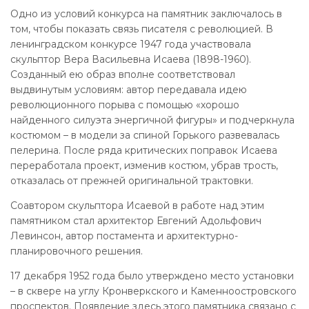
Одно из условий конкурса на памятник заключалось в
том, чтобы показать связь писателя с революцией. В
ленинградском конкурсе 1947 года участвовала
скульптор Вера Васильевна Исаева (1898-1960).
Созданный ею образ вполне соответствовал
выдвинутым условиям: автор передавала идею
революционного порыва с помощью «хорошо
найденного силуэта энергичной фигуры» и подчеркнула
костюмом – в модели за спиной Горького развевалась
пелерина. После ряда критических поправок Исаева
переработала проект, изменив костюм, убрав трость,
отказалась от прежней оригинальной трактовки.
Соавтором скульптора Исаевой в работе над этим
памятником стал архитектор Евгений Адольфович
Левинсон, автор постамента и архитектурно-
планировочного решения.
17 декабря 1952 года было утверждено место установки
– в сквере на углу Кронверкского и Каменноостровского
проспектов. Появление здесь этого памятника связано с