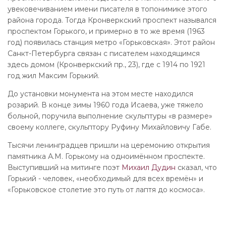
увековечиванием имени писателя в топонимике этого
района города. Тогда Кронверкский проспект назывался
проспектом Горького, и примерно в то же время (1963
год) появилась станция метро «Горьковская». Этот район
Санкт-Петербурга связан с писателем находящимся
здесь домом (Кронверкский пр., 23), где с 1914 по 1921
год жил Максим Горький.
До установки монумента на этом месте находился
розарий. В конце зимы 1960 года Исаева, уже тяжело
больной, поручила выполнение скульптуры «в размере»
своему коллеге, скульптору Руфину Михайловичу Габе.
Тысячи ленинградцев пришли на церемонию открытия
памятника А.М. Горькому на одноимённом проспекте.
Выступивший на митинге поэт
Михаил Дудин
сказал, что
Горький - человек, «необходимый для всех времён» и
«Горьковское столетие это путь от лаптя до космоса».