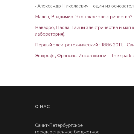
• Александр Николаевич – один из основате
Малов, Владимир. Что такое электричество? - М
Наварро, Паола. Тайны электричества и магнет
лаборатория).
Первый электротехнический : 1886-2011. - Са
Эшкрофт, Фрэнсис. Искра жизни = The spark of 
О НАС
Санкт-Петербургское
государственное бюджетное