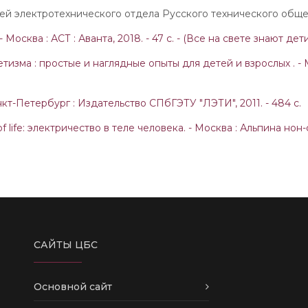
лей электротехнического отдела Русского технического обще
осква : АСТ : Аванта, 2018. - 47 с. - (Все на свете знают дети
изма : простые и наглядные опыты для детей и взрослых . - Мо
нкт-Петербург : Издательство СПбГЭТУ "ЛЭТИ", 2011. - 484 с.
life: электричество в теле человека. - Москва : Альпина нон-ф
САЙТЫ ЦБС
Основной сайт