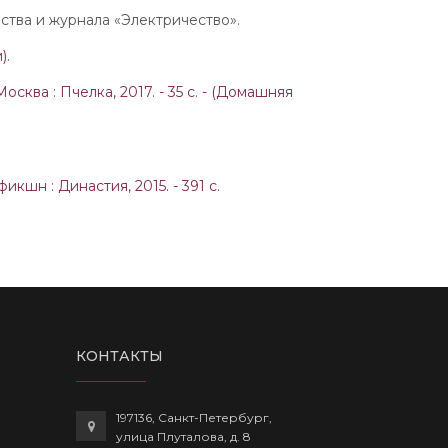
ства и журнала «Электричество».
).
сква : Пчелка, 2017. - 35 с. - (Домашняя
икшн : Династия, 2015. - 391 с.
КОНТАКТЫ
197136, Санкт-Петербург,
улица Плуталова, д. 8