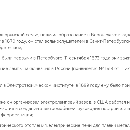
 дворянской семье, получил образование в Воронежском ка
в 1870 году, он стал вольнослушателем в Санкт-Петербургск
бретениям;
были первыми в Петербурге: 11 сентября 1873 года они зажг
тение лампы накаливания в России (привилегия № 1619 от 11 
 в Электротехническом институте: в 1899 году ему было пр
риже он организовал электроламповый завод, в США работал 
участие в создании электромобилей, руководил постройкой и
 ферросилиция;
рического отопления, электрические печи для плавки металло