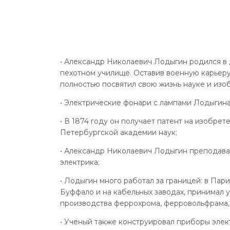
• Александр Николаевич Лодыгин родился в
пехотном училище. Оставив военную карьеру 
полностью посвятил свою жизнь науке и изо
• Электрические фонари с лампами Лодыгина 
• В 1874 году он получает патент на изобре
Петербургской академии наук;
• Александр Николаевич Лодыгин преподавал
электрика;
• Лодыгин много работал за границей: в Па
Буффало и на кабельных заводах, принимал 
производства феррохрома, ферровольфрама,
• Ученый также конструировал приборы элект