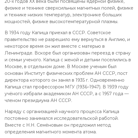
20-х годов XX века были посвящены ядерной физике,
физике и технике сверхсильных магнитных полей, физике
и технике низких температур, электронике больших
мощностей, физике высокотемпературной плазмы.
В 1934 году Капица приехал в СССР. Советское
правительство не разрешило ему вернуться в Англию, и
некоторое время он жил вместе с матерью в
Ленинграде. Вскоре был организован переезд в страну
и семьи ученого. Капица с женой и детьми поселились в
Москве, в отдельном доме. В Москве ученым был
основан Институт физических проблем АН СССР, пост
директора которого он занял в 1935 г. Одновременно
Капица стал профессором МГУ (1936–1947). В 1939 году
учёного избрали академиком АН СССР, а с 1957 года —
членом президиума АН СССР.
Наряду с организацией научного процесса Капица
постоянно занимался исследовательской работой.
Вместе с Н.Н. Семёновым он предложил метод
определения магнитного момента атома.