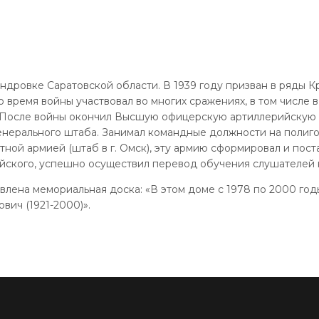
сандровке Саратовской области. В 1939 году призван в ряды К
о время войны участвовал во многих сражениях, в том числе
. После войны окончил Высшую офицерскую артиллерийскую
ерального штаба. Занимал командные должности на полигоне
ой армией (штаб в г. Омск), эту армию сформировал и постав
айского, успешно осуществил перевод обучения слушателей 
лена мемориальная доска: «В этом доме с 1978 по 2000 год
вич (1921-2000)».