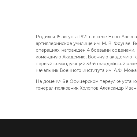
Родился 15 августа 1921 г. в селе Ново-Алек
артиллерийское училище им. М. В. Фрунзе. В
операциях, награжден 4 боевыми орденами
командную Академию, Военную академию Ген
первый командующий 33-й гвардейской ракетн
начальник Военного института им. А.Ф. Мож
На доме № 6 в Офицерском переулке установ
генерал-полковник Холопов Александр Ивано