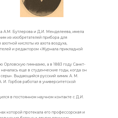
а А.М. Бутлерова и Д.И. Менделеева, имела
дним из изобретателей прибора для
азотной кислоты из азота воздуха,
вателей и редактором «Журнала прикладной
ю Орловскую гимназию, а в 1883 году Санкт-
 началась еще в студенческие годы, когда он
 серы». Выдающийся русский химик А. М.
. И. Горбов работал в университетской
ился в постоянном научном контакте с Д.И.
нах которой протекала его профессорская и
 получения бетона и других вяжущих