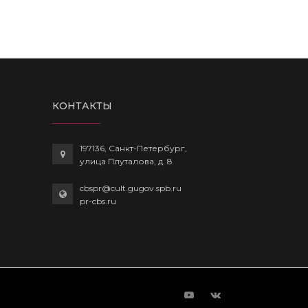
КОНТАКТЫ
197136, Санкт-Петербург,
улица Плуталова, д. 8
cbspr@cult.gugov.spb.ru
pr-cbs.ru