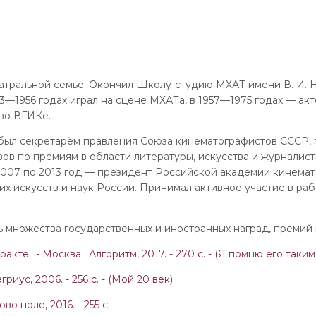
атральной семье. Окончил Школу-студию МХАТ имени В. И. Н
3—1956 годах играл на сцене МХАТа, в 1957—1975 годах — ак
 во ВГИКе.
 был секретарём правления Союза кинематографистов СССР,
ов по премиям в области литературы, искусства и журналист
2007 по 2013 год — президент Российской академии кинемат
х искусств и наук России. Принимал активное участие в р
 множества государственных и иностранных наград, премий 
акте.. - Москва : Алгоритм, 2017. - 270 с. - (Я помню его таким
риус, 2006. - 256 с. - (Мой 20 век).
во поле, 2016. - 255 с.