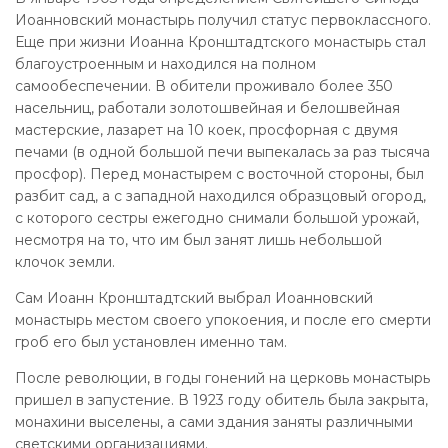
Иоанновский монастырь получил статус первоклассного.
Еще при жизни Иоанна Кронштадтского монастырь стал
благоустроенным и находился на полном
самообеспечении. В обители проживало более 350
насельниц, работали золотошвейная и белошвейная
мастерские, лазарет на 10 коек, просфорная с двумя
печами (в одной большой печи выпекалась за раз тысяча
просфор). Перед монастырем с восточной стороны, был
разбит сад, а с западной находился образцовый огород,
с которого сестры ежегодно снимали большой урожай,
несмотря на то, что им был занят лишь небольшой
клочок земли.
Сам Иоанн Кронштадтский выбрал Иоанновский
монастырь местом своего упокоения, и после его смерти
гроб его был установлен именно там.
После революции, в годы гонений на церковь монастырь
пришел в запустение. В 1923 году обитель была закрыта,
монахини выселены, а сами здания заняты различными
светскими организациями.