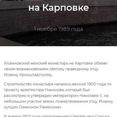
на Карповке
1 ноября 1989 года
Иоанновский женский монастырь на Карповке обязан
своим возникновением святому праведному отцу
Иоанну Кронштадтскому.
Строительство монастыря началось весной 1900 года по
проекту архитектора Никонова, который был
рассмотрен и утвержден императором Николаем II, на
небольшом участке земли, пожертвованном отцу Иоанну
купцом Симеоном Раменским.
В январе 1903 года определением Святейшего Синода