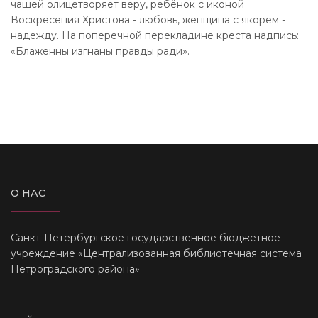
чашей олицетворяет веру, ребёнок с иконой
Воскресения Христова - любовь, женщина с якорем -
надежду. На поперечной перекладине креста надпись:
«Блаженны изгнаны правды ради».
О НАС
Санкт-Петербургское государственное бюджетное
учреждение «Централизованная библиотечная система
Петроградского района»