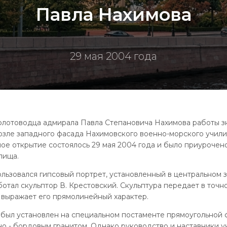
Павла Нахимова
29 мая 2004 года
флотоводца адмирала Павла Степановича Нахимова работы з
возле западного фасада Нахимовского военно-морского учил
нное открытие состоялось 29 мая 2004 года и было приуроче
лища.
льзовался гипсовый портрет, установленный в центральном 
отал скульптор В. Крестовский. Скульптура передает в точн
 выражает его прямолинейный характер.
, был установлен на специальном постаменте прямоугольной
о - бордовым гранитом. Однако руководство и наставники у