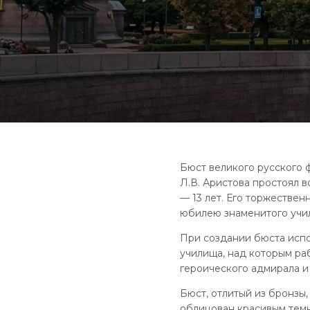
Бюст великого русского 
Л.В. Аристова простоял 
— 13 лет. Его торжестве
юбилею знаменитого учи
При создании бюста испо
училища, над которым раб
героического адмирала и
Бюст, отлитый из бронзы
облицован красивым темн