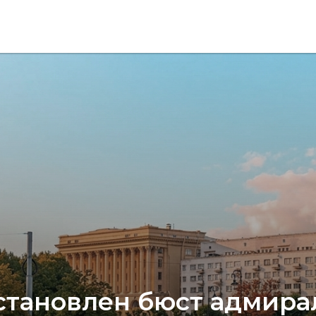
становлен бюст адмира