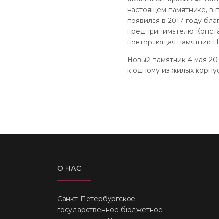
настоящем памятнике, в 
появился в 2017 году бл
предпринимателю Констан
повторяющая памятник На
Новый памятник 4 мая 20
к одному из жилых корпу
О НАС
Санкт-Петербургское
государственное бюджетное