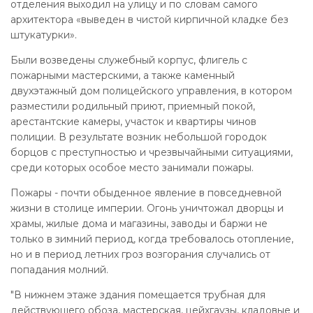
отделения выходил на улицу и по словам самого
архитектора «выведен в чистой кирпичной кладке без
штукатурки».
Были возведены служебный корпус, флигель с
пожарными мастерскими, а также каменный
двухэтажный дом полицейского управления, в котором
разместили родильный приют, приемный покой,
арестантские камеры, участок и квартиры чинов
полиции. В результате возник небольшой городок
борцов с преступностью и чрезвычайными ситуациями,
среди которых особое место занимали пожары.
Пожары - почти обыденное явление в повседневной
жизни в столице империи. Огонь уничтожал дворцы и
храмы, жилые дома и магазины, заводы и баржи не
только в зимний период, когда требовалось отопление,
но и в период летних гроз возгорания случались от
попадания молний.
"В нижнем этаже здания помещается трубная для
действующего обоза, мастерская, цейхгаузы, кладовые и