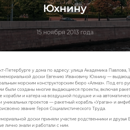
Юхнину
15 ноября 2013 года
нкт-Петербурге у дома по адресу: улица Академика Павлова, 1
 мемориальной доски Евгению Ивановичу Юхнину — выдающе
альным морским конструкторским бюро «Алмаз». Под его ру
и были созданы многие выдающиеся проекты, включая ракет
же корабли и катера на воздушной подушке и на автоматиче
и уникальных проектов — ракетный корабль «Ураган» и амфи
рисвоено звание Героя Социалистического Труда.
мориальной доски приняли участие родственники и друзья Е
ые лично знали и работали с ним.