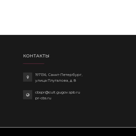
КОНТАКТЫ
197136, Санкт-Петербург,
улица Плуталова, д. 8
cbspr@cult.gugov.spb.ru
pr-cbs.ru