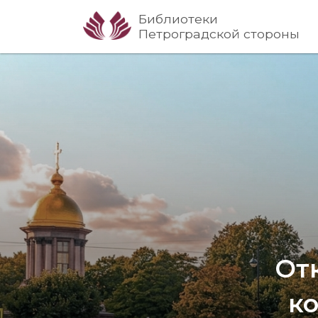
Библиотеки
Петроградской стороны
От
к