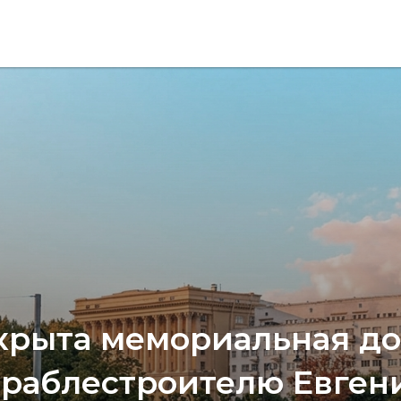
крыта мемориальная до
ораблестроителю Евген