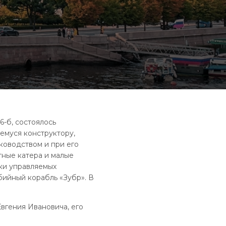
6-б, состоялось
муся конструктору,
ководством и при его
ные катера и малые
ски управляемых
бийный корабль «Зубр». В
вгения Ивановича, его